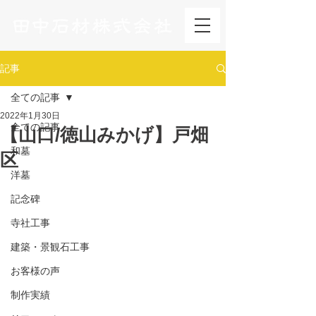
記事
全ての記事
2022年1月30日
全ての記事
【山口/徳山みかげ】戸畑
和墓
区
洋墓
記念碑
寺社工事
建築・景観石工事
お客様の声
制作実績