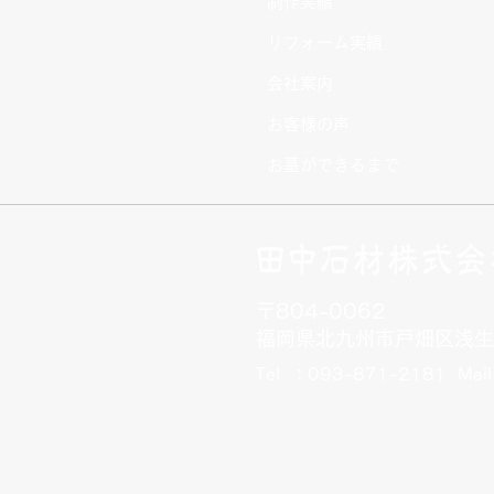
制作実績
リフォーム実績
会社案内
お客様の声
お墓ができるまで
〒804-0062
福岡県北九州市戸畑区浅生
Tel ：093-871-2181
Mai