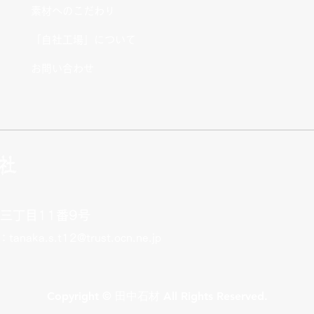
素材へのこだわり
「自社工場」について
お問い合わせ
三丁目11番9号
l：
tanaka.s.t12@trust.ocn.ne.jp
Copyright © 田中石材 All Rights Reserved.