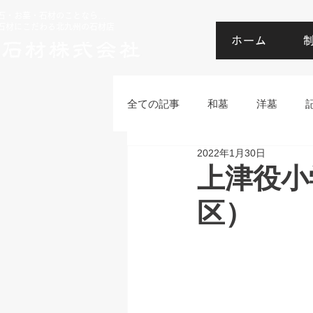
石・お墓・石材のことなら…
石材にこだわる北九州の石材店
ホーム
全ての記事
和墓
洋墓
2022年1月30日
リフォーム
上津役小
区）