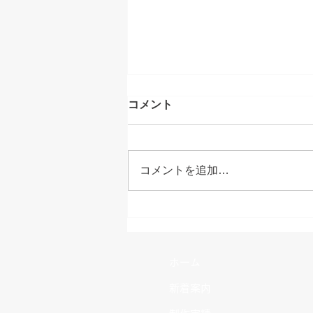
コメント
コメントを追加…
【徳山みかげ】八幡東区
ホーム
新着案内