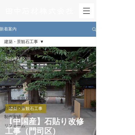
新着案内
建築・景観石工事
全ての記事
2023年2月27日
和墓
洋墓
記念碑
寺社工事
建築・景観石工事
お客様の声
建築・景観石工事
制作実績
【中国産】石貼り改修
リフォーム
工事（門司区）