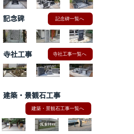
ド産/中
リカ産/
ド産】
記念碑
記念碑一覧へ
国産】
中国
戸畑区
飛幡八
真光寺
極楽寺
小倉南
産】八
幡宮
（小倉
（若松
区
幡西区
寺社工事
寺社工事一覧へ
200年
南区）
区）
永源寺
新設合
新設合
祭寄付
（八幡
葬墓・
葬墓
塚（戸
西区）
供養廟
（行橋
建築・景観石工事
畑区）
（若松
市）
建築・景観石工事一覧へ
区）
【中国
浅生第
お汐井
産】石
一公園
汲み場