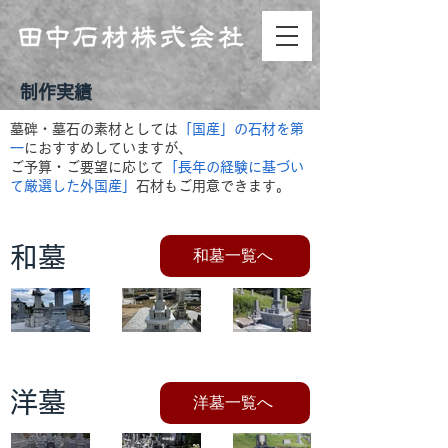
制作実績
墓碑・墓石の素材としては
「国産」の石材を第
一
におすすめしていますが、
ご予算・ご要望に応じて
「長年の経験に基づい
て厳選した外国産」
石材もご用意できます。
和墓
和墓一覧へ
【徳山
【中国
【中国
みか
産】小
産】若
げ】八
倉南区
松区
洋墓
洋墓一覧へ
幡東区
【イン
【アフ
【イン