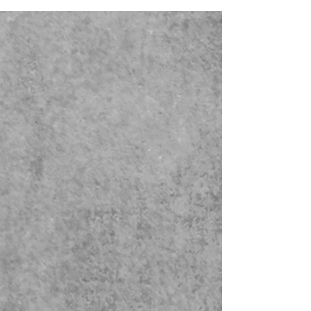
貼り改
（戸畑
の碑
修工事
区）
（戸畑
（門司
区）
区）